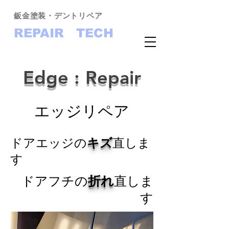
​鈑金塗装・デントリペア
REPAIR TECH
Edge : Repair
​エッジリペア
ドアエッジの
キズ
直しま
す
ドアフチの
折れ
直しま
す