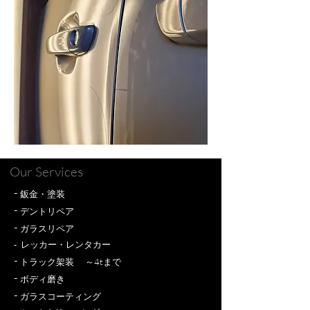
Our Services
-
鈑金
・塗装
-
デントリペア
-
ガラスリペア
​- レッカー・レンタカー
-
トラック架装
～4
tまで
-
ボディ磨き
-
ガラスコーティング