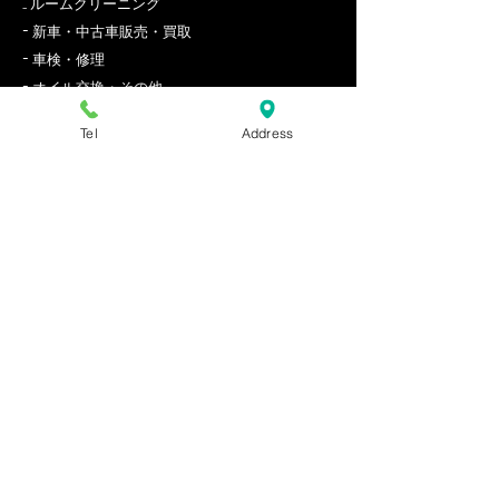
​₋ ルームクリーニング
-
新車・中古車販売・買取
-
車検・修理
-
オイル交換・その他
Tel
Address
Opening Hours
09:00 - 18:00
【月－土】
【定休日】日・祝日
Contact Us
〒891-0144
3330-1
鹿児島県鹿児島市下福元町
株式会社REPAIR TECH
株式会
​TEL
099-800-1713
FAX
099-800-1776
RepairTech